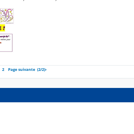
2
Page suivante
(2/2)
›