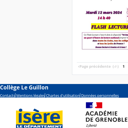
‹
Page précédente
(-/-)
1
Collège Le Guillon
Contacts
Mentions légales
Chartes d'utilisation
Données personnelles