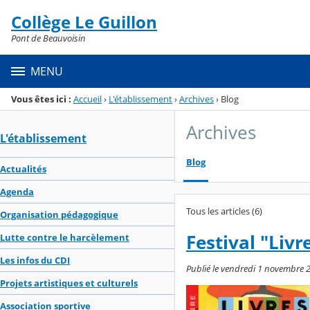
Panneau de gestion des cookies
Collège Le Guillon
Menu de la rubrique
Contenu
Pont de Beauvoisin
MENU
Vous êtes ici :
Accueil
›
L'établissement
›
Archives
›
Blog
Archives
L'établissement
Blog
Actualités
Agenda
Tous les articles (6)
Organisation pédagogique
Festival "Livr
Lutte contre le harcèlement
Les infos du CDI
Publié le vendredi 1 novembre 2
Projets artistiques et culturels
Association sportive