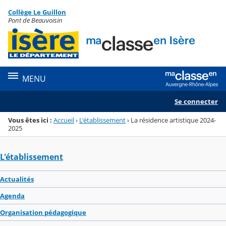
Panneau de gestion des cookies
Collège Le Guillon
Menu de la rubrique
Contenu
Pont de Beauvoisin
MENU
Se connecter
Vous êtes ici :
Accueil
›
L'établissement
›
La résidence artistique 2024-
2025
L'établissement
Actualités
Agenda
Organisation pédagogique