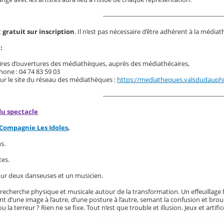
------------------------------------------------------------
t
gratuit sur inscription
. Il n’est pas nécessaire d’être adhérent à la médiat
:
ires d’ouvertures des médiathèques, auprès des médiathécaires,
hone : 04 74 83 59 03
sur le site du réseau des médiathèques :
https://mediatheques.valsdudauphin
------------------------------------------------------------
du spectacle
Compagnie Les Idoles
,
s.
tes.
ur deux danseuses et un musicien.
recherche physique et musicale autour de la transformation. Un effeuilla
t d’une image à l’autre, d’une posture à l’autre, semant la confusion et broui
ou la terreur ? Rien ne se fixe. Tout n’est que trouble et illusion. Jeux et art