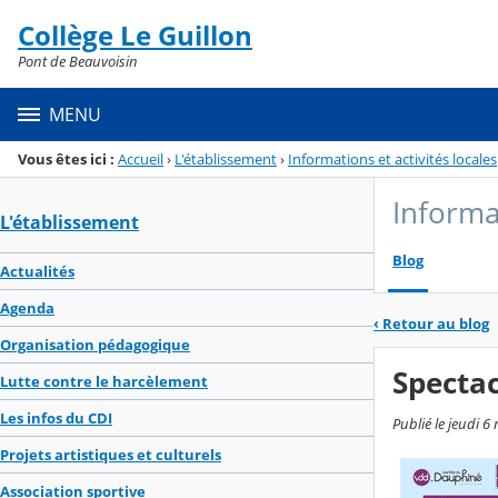
Panneau de gestion des cookies
Collège Le Guillon
Menu de la rubrique
Contenu
Pont de Beauvoisin
MENU
Vous êtes ici :
Accueil
›
L'établissement
›
Informations et activités locales
Informat
L'établissement
Blog
Actualités
Agenda
‹
Retour au blog
Organisation pédagogique
Specta
Lutte contre le harcèlement
Les infos du CDI
Publié le jeudi 6
Projets artistiques et culturels
Association sportive