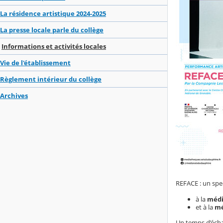
La résidence artistique 2024-2025
La presse locale parle du collège
Informations et activités locales
Vie de l'établissement
Règlement intérieur du collège
Archives
REFACE : un spe
à la
médi
et à la
mé
Un temps d’échan