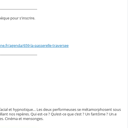
---------------------------------
hèque pour s'inscrire.
e.fr/agenda/659-la-passerelle-traversee
---------------------------------
ge facial et hypnotique… Les deux performeuses se métamorphosent sous
llant nos repères. Qui est-ce ? Qu’est-ce que c’est ? Un fantôme ? Un.e
ifices. Cinéma et mensonges.