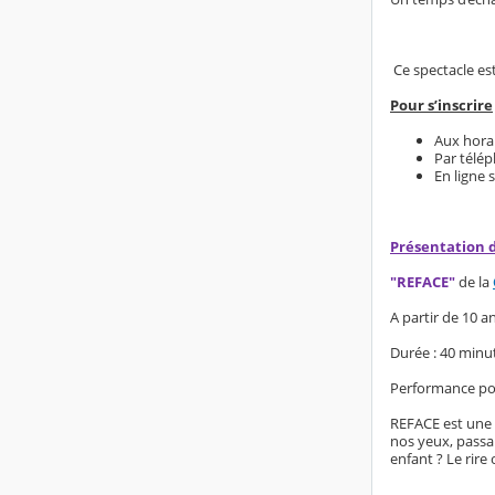
Ce spectacle es
Pour s’inscrire
Aux hora
Par télép
En ligne 
Présentation 
"REFACE"
de la
A partir de 10 an
Durée : 40 minu
Performance po
REFACE est une 
nos yeux, passan
enfant ? Le rire 