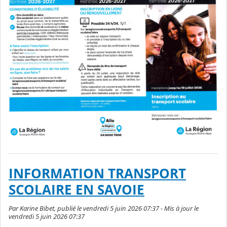
INFORMATION TRANSPORT
SCOLAIRE EN SAVOIE
Par Karine Bibet, publié le vendredi 5 juin 2026 07:37 - Mis à jour le
vendredi 5 juin 2026 07:37