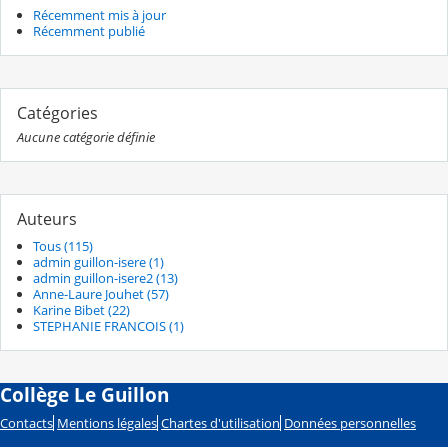
Récemment mis à jour
Récemment publié
Catégories
Aucune catégorie définie
Auteurs
Tous (115)
admin guillon-isere (1)
admin guillon-isere2 (13)
Anne-Laure Jouhet (57)
Karine Bibet (22)
STEPHANIE FRANCOIS (1)
Collège Le Guillon
Contacts
Mentions légales
Chartes d'utilisation
Données personnelles