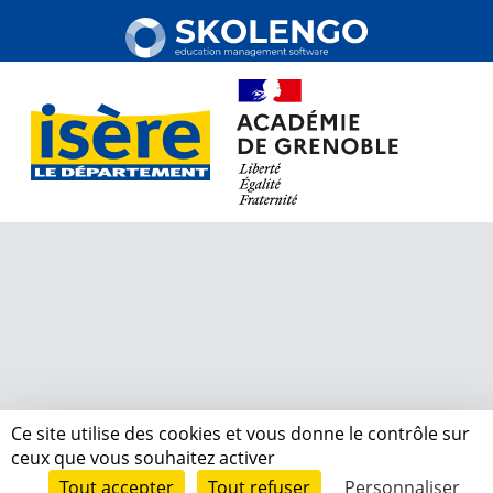
Ce site utilise des cookies et vous donne le contrôle sur
ceux que vous souhaitez activer
Tout accepter
Tout refuser
Personnaliser