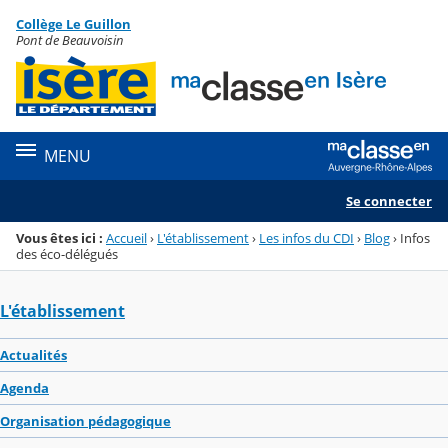
Panneau de gestion des cookies
Collège Le Guillon
Menu de la rubrique
Contenu
Pont de Beauvoisin
MENU
Se connecter
Vous êtes ici :
Accueil
›
L'établissement
›
Les infos du CDI
›
Blog
›
Infos
des éco-délégués
L'établissement
Actualités
Agenda
Organisation pédagogique