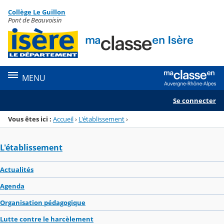
Panneau de gestion des cookies
Collège Le Guillon
Menu de la rubrique
Contenu
Pont de Beauvoisin
MENU
Se connecter
Vous êtes ici :
Accueil
›
L'établissement
›
L'établissement
Actualités
Agenda
Organisation pédagogique
Lutte contre le harcèlement