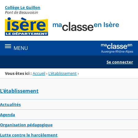
Panneau de gestion des cookies
Collège Le Guillon
Menu de la rubrique
Contenu
Pont de Beauvoisin
MENU
Se connecter
Vous êtes ici :
Accueil
›
L'établissement
›
L'établissement
Actualités
Agenda
Organisation pédagogique
Lutte contre le harcèlement