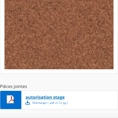
Pièces jointes
autorisation stage
Télécharger
( .
pdf
,
21.51
ko
)