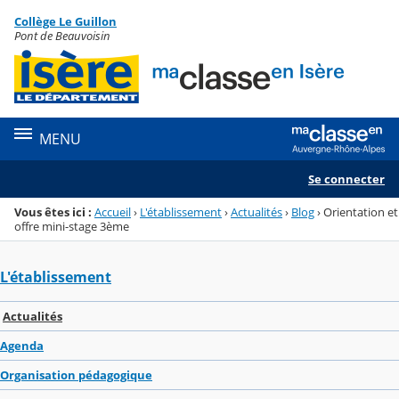
Panneau de gestion des cookies
Collège Le Guillon
Menu de la rubrique
Contenu
Pont de Beauvoisin
MENU
Se connecter
Vous êtes ici :
Accueil
›
L'établissement
›
Actualités
›
Blog
›
Orientation et
offre mini-stage 3ème
L'établissement
Actualités
Agenda
Organisation pédagogique