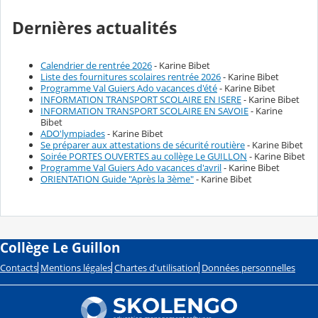
Dernières actualités
Calendrier de rentrée 2026
- Karine Bibet
Liste des fournitures scolaires rentrée 2026
- Karine Bibet
Programme Val Guiers Ado vacances d'été
- Karine Bibet
INFORMATION TRANSPORT SCOLAIRE EN ISERE
- Karine Bibet
INFORMATION TRANSPORT SCOLAIRE EN SAVOIE
- Karine
Bibet
ADO'lympiades
- Karine Bibet
Se préparer aux attestations de sécurité routière
- Karine Bibet
Soirée PORTES OUVERTES au collège Le GUILLON
- Karine Bibet
Programme Val Guiers Ado vacances d'avril
- Karine Bibet
ORIENTATION Guide "Après la 3ème"
- Karine Bibet
Collège Le Guillon
Contacts
Mentions légales
Chartes d'utilisation
Données personnelles