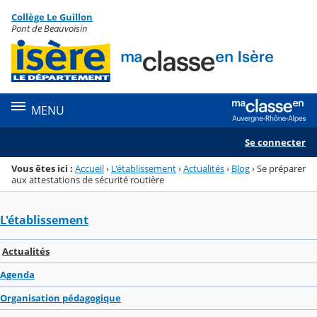
Panneau de gestion des cookies
Collège Le Guillon
Menu de la rubrique
Contenu
Pont de Beauvoisin
MENU
Se connecter
Vous êtes ici :
Accueil
›
L'établissement
›
Actualités
›
Blog
›
Se préparer
aux attestations de sécurité routière
L'établissement
Actualités
Agenda
Organisation pédagogique